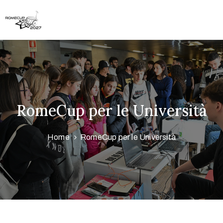
Home
Competizioni
Scuole
RomeCup per le Università
Università
Home
RomeCup per le Università
Aziende
Media
Research
Award