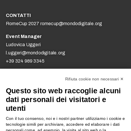
CONTATTI
RomeCup 2027 romecup@mondodigitale.org
Event Manager
Ludovica Uggeri
l.uggeri@mondodigitale.org
+39 324 989 3345
Referente scuole
Rifiuta cookie non necessari ✕
Eleonora Curatola
Questo sito web raccoglie alcuni
e.curatola@mondodigitale.org
dati personali dei visitatori e
+39 393 892 2360
utenti
INDIRIZZI
Con il tuo consenso, noi e i nostri partner utilizziamo i cookie e
tecnologie simili per archiviare, accedere ed elaborare i dati
Università Campus Bio-Medico di Roma
personali come, ad esempio, la visita al sito web o la